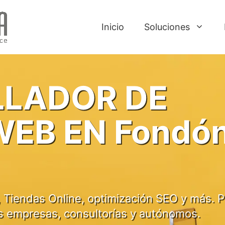
Inicio
Soluciones
LADOR DE
WEB EN Fondó
 Tiendas Online, optimización SEO y más. P
s empresas, consultorías y autónomos.