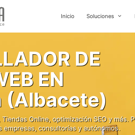
Inicio
Soluciones
LADOR DE
WEB EN
 (Albacete)
 Tiendas Online, optimización SEO y más. P
s empresas, consultorías y autónomos.