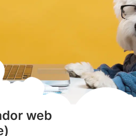
ador web
e)