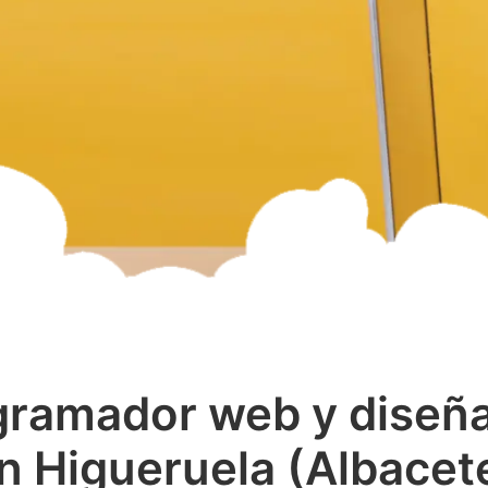
gramador web y diseñ
n Higueruela (Albacet