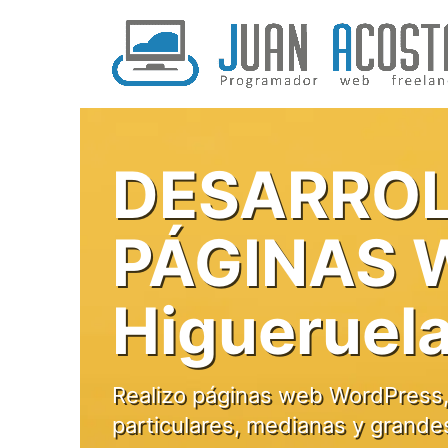
Saltar
al
contenido
DESARROL
PÁGINAS 
Higueruela
Realizo páginas web WordPress,
particulares, medianas y grande