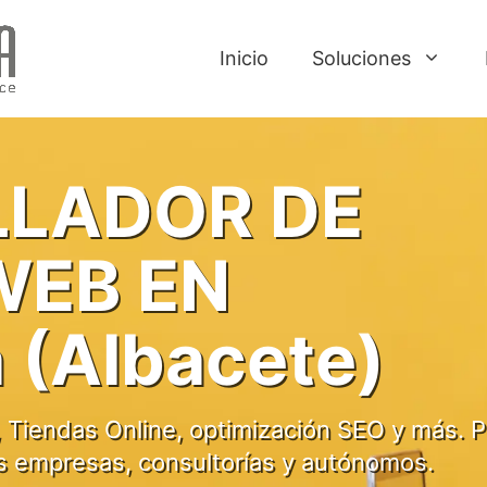
Inicio
Soluciones
LADOR DE
WEB EN
 (Albacete)
 Tiendas Online, optimización SEO y más. P
s empresas, consultorías y autónomos.