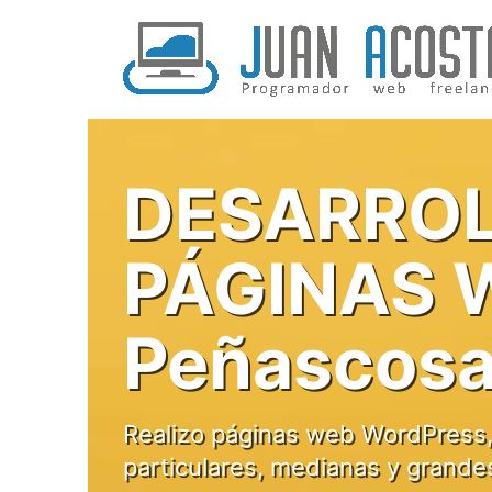
Saltar
al
contenido
DESARROL
PÁGINAS 
Peñascosa
Realizo páginas web WordPress,
particulares, medianas y grande