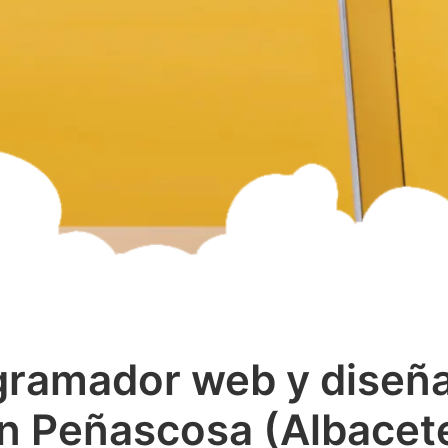
gramador web y diseñ
n Peñascosa (Albacet