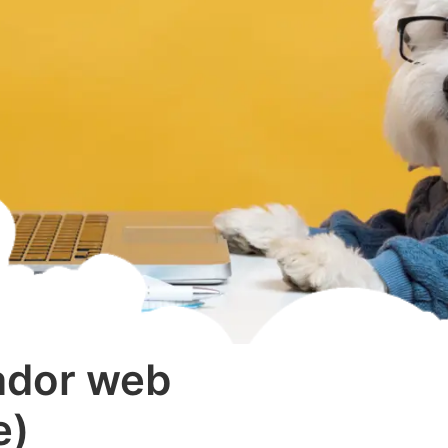
ador web
e)