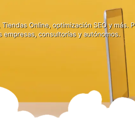
 Tiendas Online, optimización SEO y más. P
s empresas, consultorías y autónomos.